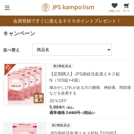
お気に入り
カート
会員登録ですぐに使える５００ポイントプレゼント！
キャンペーン
並べ替え
【定期購入】JPS疎経活血湯エキス錠
N（105錠×4袋）
痛みやしびれがある方の腰痛、神経痛、関節痛
などを改善する
20％OFF
5,984
円
（税込）
通常価格
7,480
円
（税込）
JPS疎経活血湯エキス錠N【105錠】