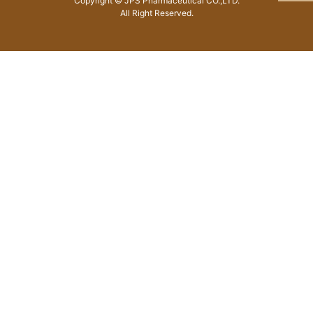
Copyright © JPS Pharmaceutical CO.,LTD.
All Right Reserved.