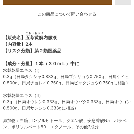
この商品について問い合わせる
ごれいおうげ
【販売名】
五苓黄解
内服液
【内容量】2本
【リスク分類】第２類医薬品
【成分・分量】１本（３０ｍＬ）中に
水製乾燥エキス（I）
0.3g（日局タクシャ0.833g、日局ブクリョウ0.750g、日局ケイヒ
0.500g、日局チョレイ0.750g、日局ビャクジュツ0.750gに相当）
水製乾燥エキス（II）
0.3g （日局オウレン0.333g、日局オウバク0.333g、日局オウゴン
0.500g、日局サンシシ0.333gに相当）
添加物：白糖、D-ソルビトール、クエン酸、安息香酸Na、パラベ
ン、ポリソルベート80、エタノール、その他2成分