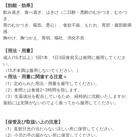
【効能・効果】
飲み過ぎ、食べ過ぎ、はきけ（二日酔・悪酔のむかつき、むかつ
き、
胃のむかつき、嘔気、悪心）、食欲不振、もたれ、胃部・腹部膨満
感、
胸やけ、胸つかえ、胃弱、嘔吐、消化不良
【用法・用量】
成人(15才以上）1回1本、1日3回食前又は食間に服用してくださ
い。
（15才未満は服用しないでください。）
＜用法・用量に関連する注意＞
（1）定められた用法・用量を厳守してください。
（2）食間とは食後2~3時間を指します。
（3）生薬成分を配合しているため、経時的に沈殿いたしますが、
薬効には支障がないのでよく振ってから服用してください。
【保管及び取扱い上の注意】
（1）直射日光の当たらない涼しい所に保管してください。
（2）小児の手の届かない所に保管してください。