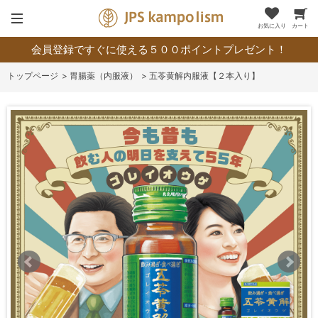
お気に入り
カート
会員登録ですぐに使える５００ポイントプレゼント！
>
胃腸薬（内服液）
>
五苓黄解内服液【２本入り】