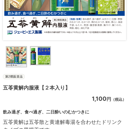
五苓黄解内服液【２本入り】
1,100
円
（税込）
飲み過ぎ、食べ過ぎ、二日酔いのむかつきに
五苓黄解は五苓散と黄連解毒湯を合わせたドリンク