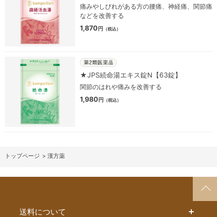
痛みやしびれがある方の腰痛、神経痛、関節痛
などを改善する
1,870
円
（税込）
★JPS続命湯エキス錠N【63錠】
関節のはれや痛みを改善する
1,980
円
（税込）
>
漢方薬
送料について