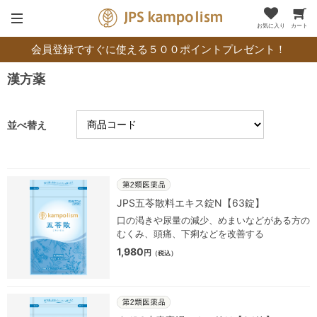
お気に入り
カート
会員登録ですぐに使える５００ポイントプレゼント！
漢方薬
並べ替え
JPS五苓散料エキス錠N【63錠】
口の渇きや尿量の減少、めまいなどがある方の
むくみ、頭痛、下痢などを改善する
1,980
円
（税込）