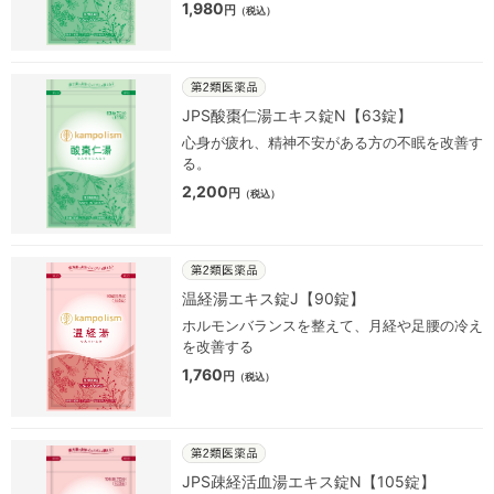
1,980
円
（税込）
JPS酸棗仁湯エキス錠N【63錠】
心身が疲れ、精神不安がある方の不眠を改善す
る。
2,200
円
（税込）
温経湯エキス錠J【90錠】
ホルモンバランスを整えて、月経や足腰の冷え
を改善する
1,760
円
（税込）
JPS疎経活血湯エキス錠N【105錠】