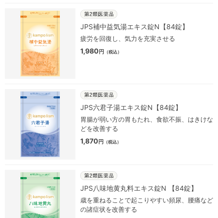
JPS補中益気湯エキス錠N【84錠】
疲労を回復し、気力を充実させる
1,980
円
（税込）
JPS六君子湯エキス錠N【84錠】
胃腸が弱い方の胃もたれ、食欲不振、はきけな
どを改善する
1,870
円
（税込）
JPS八味地黄丸料エキス錠N 【84錠】
歳を重ねることで起こりやすい頻尿、腰痛など
の諸症状を改善する