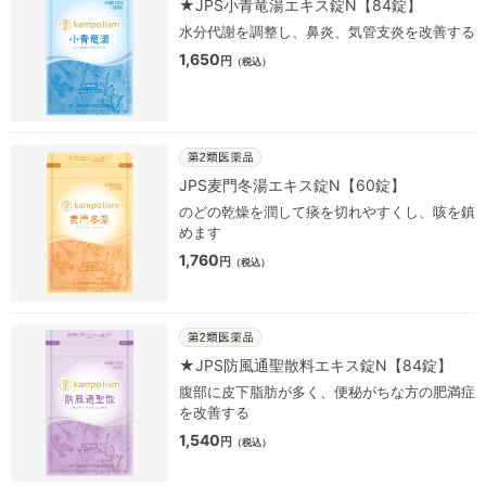
★JPS小青竜湯エキス錠N【84錠】
水分代謝を調整し、鼻炎、気管支炎を改善する
1,650
円
（税込）
JPS麦門冬湯エキス錠N【60錠】
のどの乾燥を潤して痰を切れやすくし、咳を鎮
めます
1,760
円
（税込）
★JPS防風通聖散料エキス錠N【84錠】
腹部に皮下脂肪が多く、便秘がちな方の肥満症
を改善する
1,540
円
（税込）