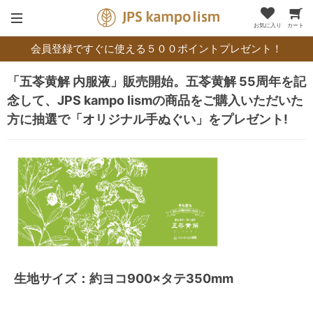
お気に入り
カート
会員登録ですぐに使える５００ポイントプレゼント！
「五苓黄解 内服液」販売開始。五苓黄解 55周年を記
念して、JPS kampo lismの商品をご購入いただいた
方に抽選で「オリジナル手ぬぐい」をプレゼント!
生地サイズ：約ヨコ900×タテ350mm