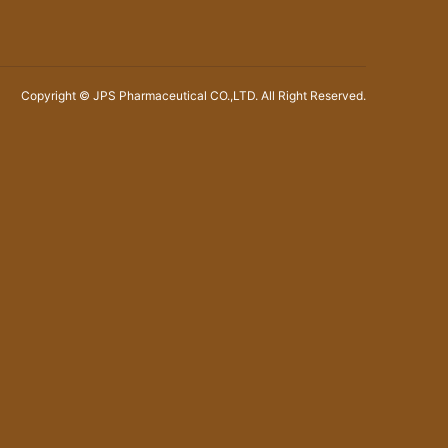
Copyright © JPS Pharmaceutical CO.,LTD. All Right Reserved.
9
2026.10
月
日
月
火
水
木
金
土
日
月
1
2
3
4
5
6
7
8
9
10
11
12
4
5
3
14
15
16
17
18
19
11
12
0
21
22
23
24
25
26
18
19
7
28
29
30
25
26