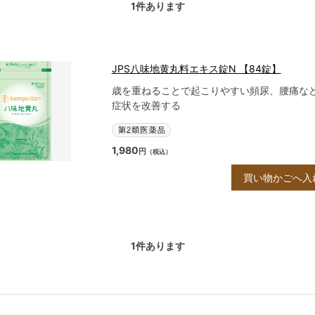
1
件あります
JPS八味地黄丸料エキス錠N 【84錠】
歳を重ねることで起こりやすい頻尿、腰痛な
症状を改善する
1,980
円
（税込）
買い物かごへ入
1
件あります