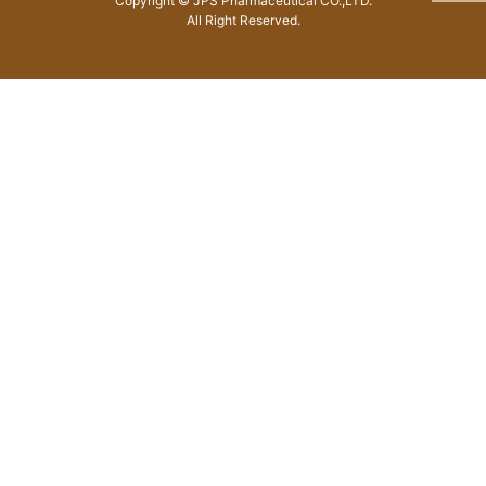
Copyright © JPS Pharmaceutical CO.,LTD.
All Right Reserved.